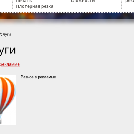
печать
сложности
рек
Плотерная резка
Услуги
уги
 рекламме
Разное в рекламме