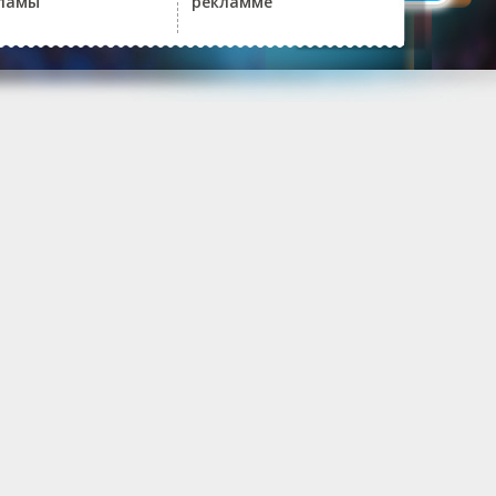
ламы
рекламме