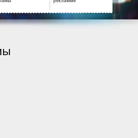
ламы
рекламме
мы