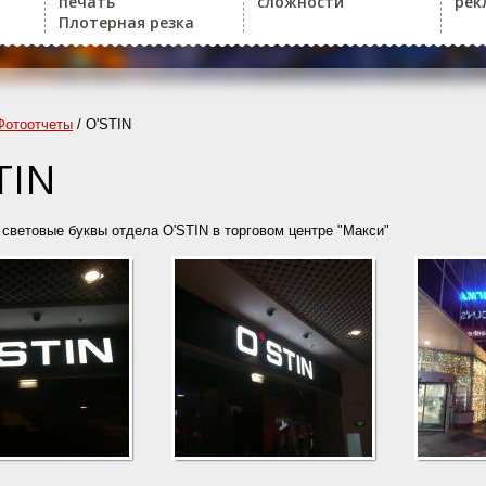
печать
сложности
рек
Плотерная резка
Фотоотчеты
/
O'STIN
TIN
световые буквы отдела O'STIN в торговом центре "Макси"