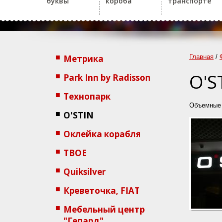
буквы
короба
транспорте
Метрика
Главная
/
O'S
Park Inn by Radisson
Технопарк
Объемные 
O'STIN
Оклейка корабля
ТВОЕ
Quiksilver
Креветочка, FIAT
Мебельный центр
"Гепард"