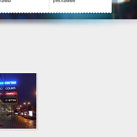
ламы
рекламме